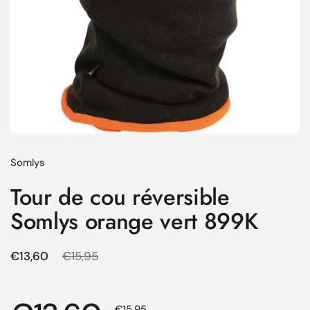
Somlys
Tour de cou réversible
Somlys orange vert 899K
Prix régulier
€13,60
Prix de solde
€15,95
Prix de solde
€15,95