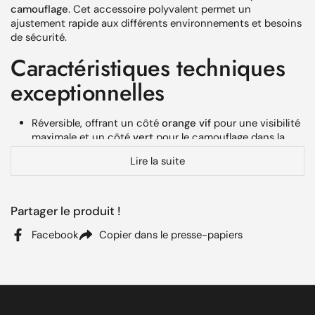
camouflage
. Cet accessoire polyvalent permet un
ajustement rapide aux différents environnements et besoins
de sécurité.
Caractéristiques techniques
exceptionnelles
Réversible, offrant un côté
orange vif
pour une visibilité
maximale et un côté
vert
pour le camouflage dans la
nature.
Lire la suite
Fabriqué avec des matériaux de
haute qualité
: extérieur
en maille acrylique pour la résistance et intérieur en
polaire 100% polyester pour la chaleur.
Partager le produit !
Équipé d'un lacet de réglage pour un ajustement
Facebook
Copier dans le presse-papiers
personnalisé.
Adapté à toutes les tenues et conditions
météorologiques, idéal pour la chasse, la randonnée, et
autres
activités en extérieur
nécessitant flexibilité et
adaptation.