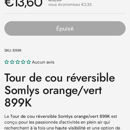
Prix régulier
€13,60
vous économisez €2,35
Épuisé
SKU: 899K
Aucun avis
Tour de cou réversible
Somlys orange/vert
899K
Le
Tour de cou réversible Somlys orange/vert 899K
est
conçu pour les passionnés d'activités en plein air qui
recherchent à la fois une
haute visibilité
et une option de