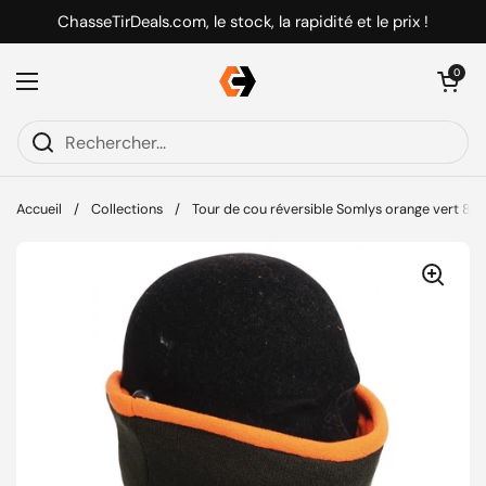
Passer au contenu
ChasseTirDeals.com, le stock, la rapidité et le prix !
Ouvrir le pani
0
Ouvrir le menu
Accueil
/
Collections
/
Tour de cou réversible Somlys orange vert 89