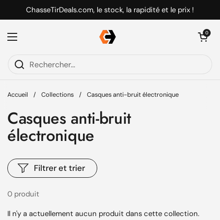
Passer au contenu
ChasseTirDeals.com, le stock, la rapidité et le prix !
Ouvrir le pani
0
Ouvrir le menu
Accueil
/
Collections
/
Casques anti-bruit électronique
Casques anti-bruit
électronique
Filtrer et trier
0 produit
Il n'y a actuellement aucun produit dans cette collection.