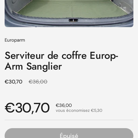
Europarm
Serviteur de coffre Europ-
Arm Sanglier
Prix régulier
€30,70
Prix de solde
€36,00
Prix régulier
€30,70
Prix de solde
€36,00
vous économisez €5,30
Épuisé