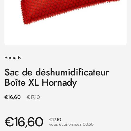
Hornady
Sac de déshumidificateur
Boîte XL Hornady
Prix régulier
€16,60
Prix de solde
€17,10
Prix régulier
€16,60
Prix de solde
€17,10
vous économisez €0,50