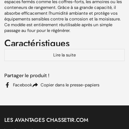
espaces fermés comme les coffres-forts, les armoires ou les
conteneurs de rangement. Grâce à sa grande capacité, il
absorbe efficacement l'humidité ambiante et protège vos
équipements sensibles contre la corrosion et la moisissure.
Ce modèle est entièrement réutilisable après un simple
passage au four pour le régénérer.
Caractéristiques
Lire la suite
Format XL pour une couverture optimale des grands
volumes fermés.
Technologie absorbante à base de cristaux
Partager le produit !
déshydratants.
Facebook
Copier dans le presse-papiers
Réutilisable : régénération simple au four domestique.
Idéal pour protéger armes, documents, textiles et
matériel électronique.
Poids approximatif de 1500 g pour une capacité
maximale d'absorption.
LES AVANTAGES CHASSETIR.COM
Indicateur visuel de saturation des cristaux.