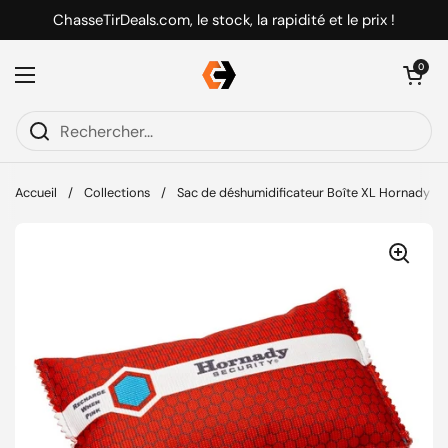
Passer au contenu
ChasseTirDeals.com, le stock, la rapidité et le prix !
Ouvrir le pani
0
Ouvrir le menu
Accueil
/
Collections
/
Sac de déshumidificateur Boîte XL Hornady