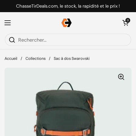
Passer au contenu
ChasseTirDeals.com, le stock, la rapidité et le prix !
Ouvrir le pani
0
Ouvrir le menu
Accueil
/
Collections
/
Sac à dos Swarovski