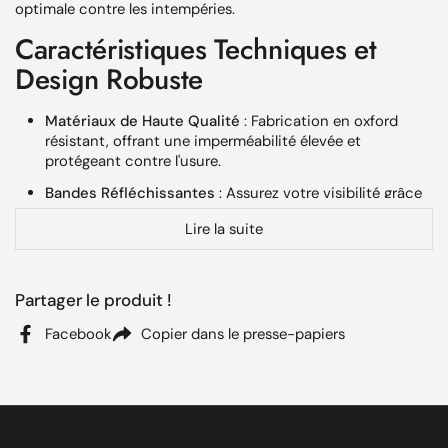
optimale contre les intempéries.
Caractéristiques Techniques et
Design Robuste
Matériaux de Haute Qualité
: Fabrication en oxford
résistant, offrant une imperméabilité élevée et
protégeant contre l'usure.
Bandes Réfléchissantes
: Assurez votre visibilité grâce
aux bandes latérales réfléchissantes.
Lire la suite
Ouverture Facile
: Profitez d'une ouverture large à
double ZIP pour un accès simplifié à vos bottes.
Praticité
: Équipé d'une poignée de transport pour un
Partager le produit !
déplacement facile.
Facebook
Copier dans le presse-papiers
Avantages du
Sac à Bottes Polyver
Premium+
Le
Sac à bottes Polyver
améliore l'expérience utilisateur par
sa praticité, sa durabilité et sa capacité à garder vos