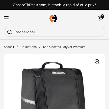
Passer au contenu
ChasseTirDeals.com, le stock, la rapidité et le prix !
Ouvrir le pani
0
Ouvrir le menu
Accueil
/
Collections
/
Sac à bottes Polyver Premium+