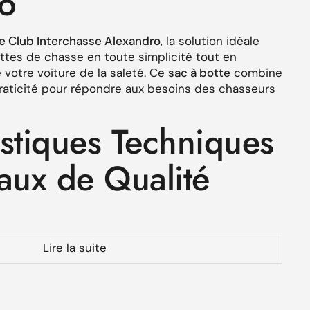
o
e Club Interchasse Alexandro
, la solution idéale
ttes de chasse en toute simplicité tout en
e votre voiture de la saleté. Ce
sac à botte
combine
raticité pour répondre aux besoins des chasseurs
istiques Techniques
iaux de Qualité
 toile 100% coton, garantissant une robustesse
Lire la suite
ieure en 100% polyester pour une protection
'usure.