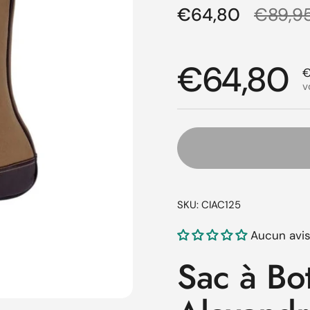
Prix régulier
€64,80
Prix d
€89,9
Prix régul
€64,80
P
€
v
SKU: CIAC125
Aucun avi
Sac à Bo