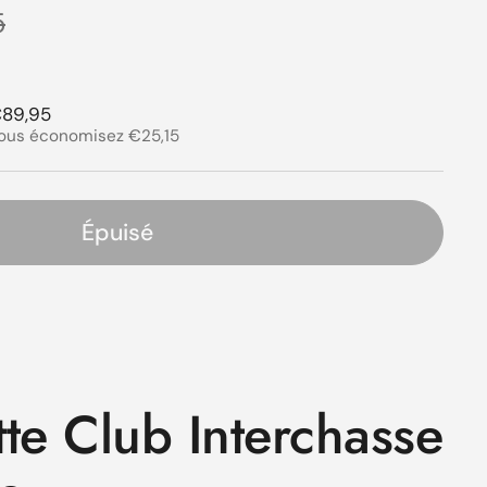
e solde
5
ier
rix de solde
89,95
ous économisez €25,15
Épuisé
s
tte Club Interchasse