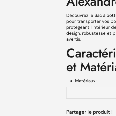
Alexandr
Découvrez le
Sac à bott
pour transporter vos bo
protégeant l'intérieur d
design, robustesse et p
avertis.
Caractér
et Matér
Matériaux :
Sac fabriqué en
naturelle.
Doublure intér
accrue contre l
Partager le produit !