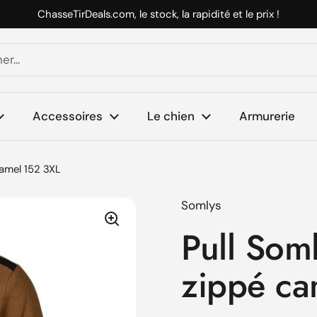
ChasseTirDeals.com, le stock, la rapidité et le prix !
Accessoires
Le chien
Armurerie
camel 152 3XL
Somlys
Pull Som
zippé ca