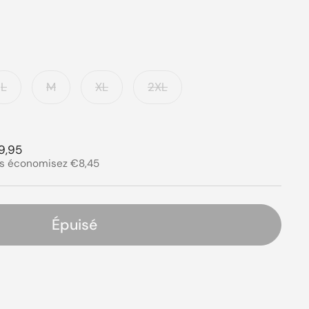
 solde
L
M
XL
2XL
ier
x de solde
9,95
s économisez €8,45
Épuisé