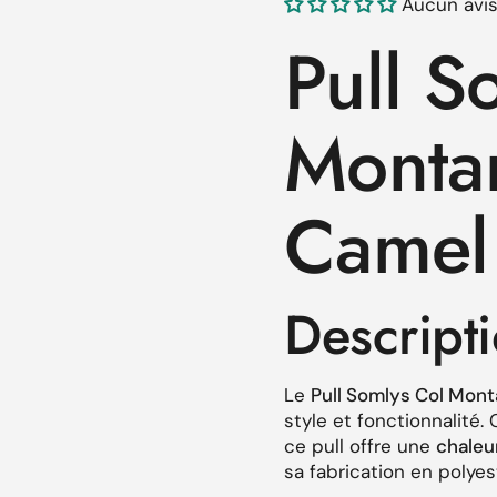
Aucun avi
Pull S
Monta
Camel
Descript
Le
Pull Somlys Col Mont
style et fonctionnalité.
ce pull offre une
chaleu
sa fabrication en polye