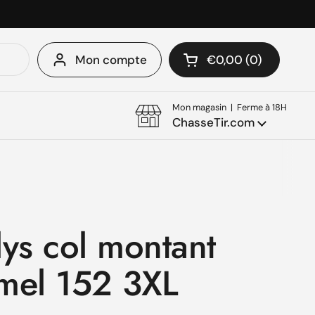
Mon compte
€0,00
0
Ouvrir le panier
Mon panier Total:
produit dans votre 
Mon magasin | Ferme à 18H
ChasseTir.com
lys col montant
mel 152 3XL