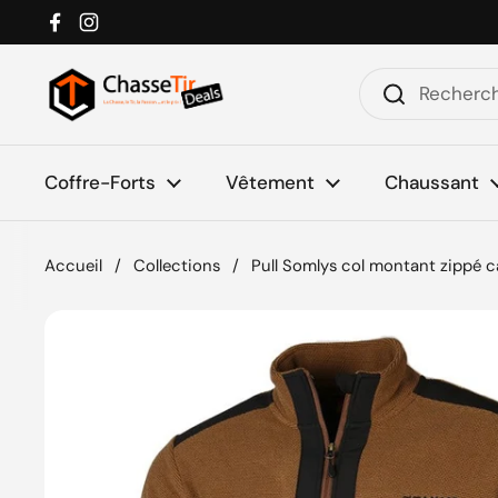
Passer au contenu
Facebook
Instagram
Coffre-Forts
Vêtement
Chaussant
Accueil
/
Collections
/
Pull Somlys col montant zippé 