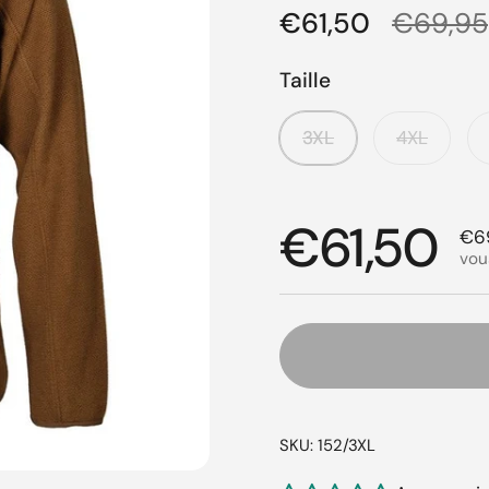
Prix régulier
€61,50
Prix de
€69,95
Taille
3XL
4XL
Prix régul
€61,50
Pri
€6
vou
SKU: 152/3XL