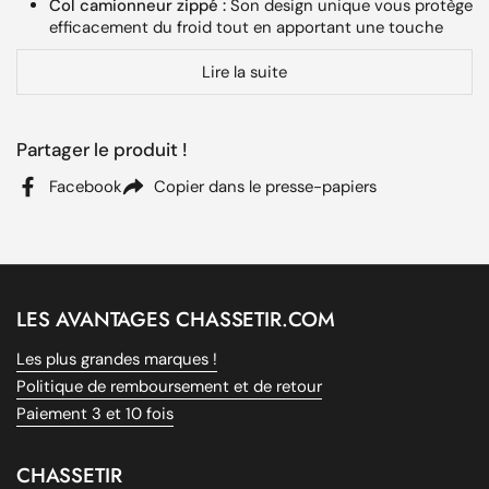
Col camionneur zippé :
Son design unique vous protège
efficacement du froid tout en apportant une touche
d'élégance décontractée.
Lire la suite
Renforts aux épaules et aux coudes :
Assurant
robustesse et durabilité, ces renforts améliorent la
longévité du produit.
Partager le produit !
Broderies :
Choisissez entre une broderie élégante de
Percussion ou un motif de sanglier, selon vos
Facebook
Copier dans le presse-papiers
préférences.
Tailles variées :
Un large éventail de tailles pour un
ajustement parfait (voir options disponibles).
Avantages du Pull Percussion
LES AVANTAGES CHASSETIR.COM
Col cheminée
Les plus grandes marques !
Politique de remboursement et de retour
Le pull Percussion se distingue par son design fonctionnel,
Paiement 3 et 10 fois
parfait pour les amateurs de plein air et de chasse. Il permet
une
mobilité exceptionnelle
grâce à sa coupe ergonomique
et ses matériaux de première qualité.
CHASSETIR