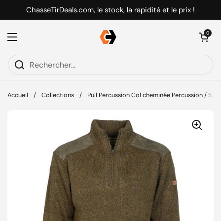
Passer au contenu
ChasseTirDeals.com, le stock, la rapidité et le prix !
Ouvrir le pani
0
Ouvrir le menu
Accueil
/
Collections
/
Pull Percussion Col cheminée Percussion / S