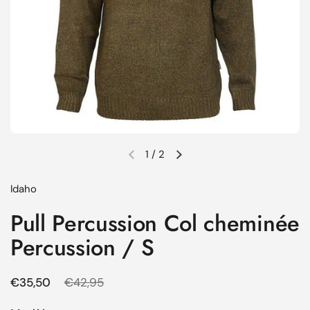
1
/
2
Diapositive précédente
Diapositive suivante
Idaho
Pull Percussion Col cheminée
Percussion / S
Prix régulier
€35,50
Prix de solde
€42,95