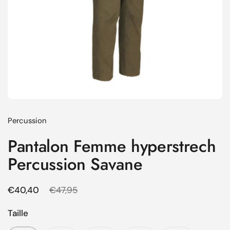
Percussion
Pantalon Femme hyperstrech
Percussion Savane
Prix régulier
€40,40
Prix de solde
€47,95
Taille