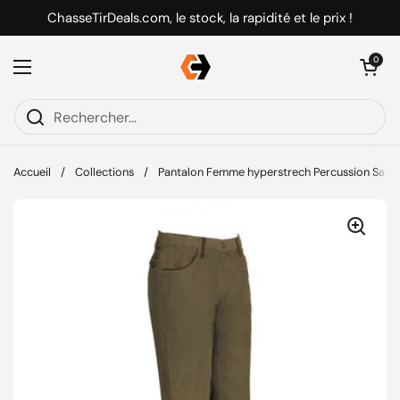
Passer au contenu
ChasseTirDeals.com, le stock, la rapidité et le prix !
Ouvrir le pani
0
Ouvrir le menu
Accueil
/
Collections
/
Pantalon Femme hyperstrech Percussion Sava