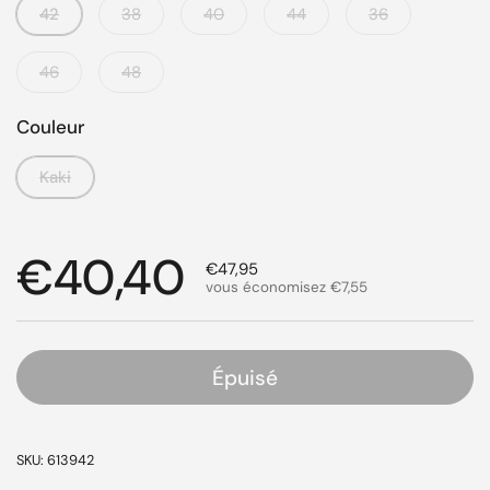
42
38
40
44
36
46
48
Couleur
Kaki
Prix régulier
€40,40
Prix de solde
€47,95
vous économisez €7,55
Épuisé
SKU: 613942