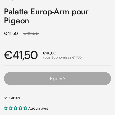
Palette Europ-Arm pour
Pigeon
Prix régulier
€41,50
Prix de solde
€46,00
Prix régulier
€41,50
Prix de solde
€46,00
vous économisez €4,50
Épuisé
SKU: AP921
Aucun avis