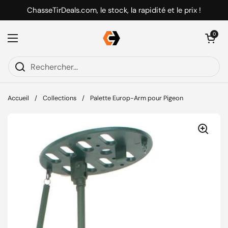
Passer au contenu
ChasseTirDeals.com, le stock, la rapidité et le prix !
Ouvrir le pani
0
Ouvrir le menu
Accueil
/
Collections
/
Palette Europ-Arm pour Pigeon