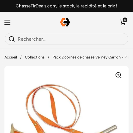
Passer au contenu
ChasseTirDeals.com, le stock, la rapidité et le prix !
Ouvrir le pani
0
Ouvrir le menu
Accueil
/
Collections
/
Pack 2 cornes de chasse Verney Carron - Plate