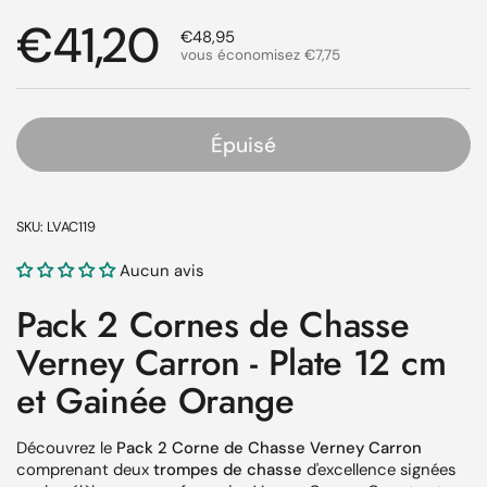
Prix régulier
€41,20
Prix de solde
€48,95
vous économisez €7,75
Épuisé
SKU: LVAC119
Aucun avis
Pack 2 Cornes de Chasse
Verney Carron - Plate 12 cm
et Gainée Orange
Découvrez le
Pack 2 Corne de Chasse Verney Carron
comprenant deux
trompes de chasse
d'excellence signées