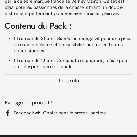
par la célèbre marque française Verney Carron. Ce set est
idéal pour les passionnés de la chasse, offrant un double
instrument performant pour vos aventures en plein air.
Contenu du Pack :
1 Trompe de 31 cm
: Gainée en orange vif pour une prise
en main améliorée et une visibilité accrue en toutes
circonstances.
1 Trompe de 12 cm
: Compacte et pratique, idéale pour
un transport facile et rapide.
Avantages du Produit
Lire la suite
Le
Pack de Corne de Chasse Verney Carron
est conçu
pour offrir une performance acoustique inégalée, permettant
Partager le produit !
de signaler votre présence et d'améliorer vos stratégies de
chasse en groupe. Le gainage orange assure également une
Facebook
Copier dans le presse-papiers
sécurité supplémentaire grâce à sa visibilité.
Technologies et Matériaux