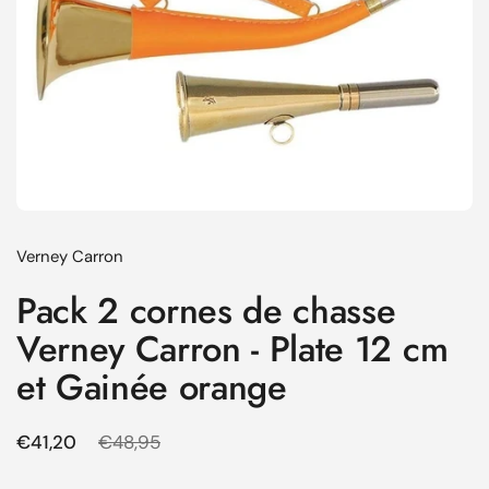
Verney Carron
Pack 2 cornes de chasse
Verney Carron - Plate 12 cm
et Gainée orange
Prix régulier
€41,20
Prix de solde
€48,95