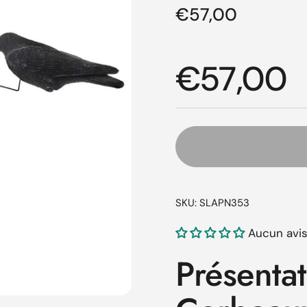
Prix régulier
€57,00
Prix régul
€57,00
SKU: SLAPN353
Aucun avi
Présenta