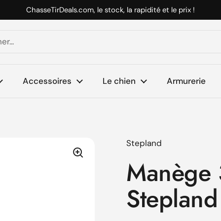
ChasseTirDeals.com, le stock, la rapidité et le prix !
Accessoires
Le chien
Armurerie
Stepland
Manège 
Stepland