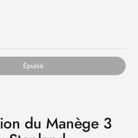
ier
Épuisé
s
tion du Manège 3