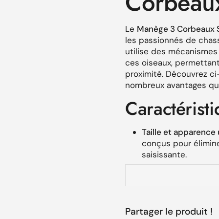
Corbeaux
Le
Manège 3 Corbeaux 
les passionnés de chass
utilise des mécanismes 
ces oiseaux, permettant 
proximité. Découvrez c
nombreux avantages qui 
Caractérist
Taille et apparence u
conçus pour élimine
saisissante.
Résistance accrue
:
qui prévient la déco
Système tournant é
Partager le produit !
LR06 (non fournie