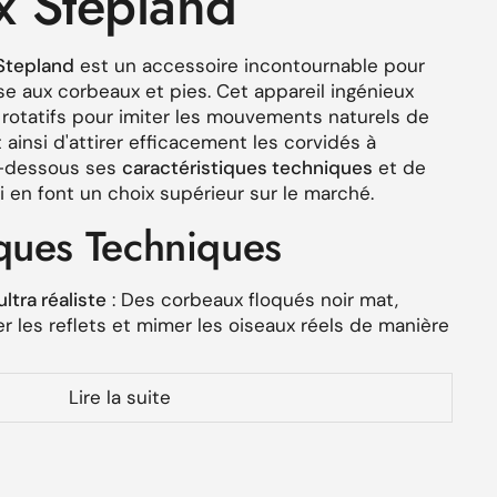
 Stepland
Stepland
est un accessoire incontournable pour
e aux corbeaux et pies. Cet appareil ingénieux
rotatifs pour imiter les mouvements naturels de
ainsi d'attirer efficacement les corvidés à
i-dessous ses
caractéristiques techniques
et de
en font un choix supérieur sur le marché.
iques Techniques
ltra réaliste
: Des corbeaux floqués noir mat,
r les reflets et mimer les oiseaux réels de manière
 Fabriqués pour durer, avec une protection
anti-UV
Lire la suite
loration sous le soleil.
lectrique
: Fonctionnement fluide avec 3 piles
s) pour des mouvements dynamiques.