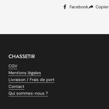
Stabilité au sol
: Liv
Facebook
Copier
solide, même par t
Avantage
Manège 
Stepland
CHASSETIR
Le
Manège 3 Corbeaux 
CGV
durabilité. Les
formes ul
Mentions légales
créent une attraction n
chances de succès lors
Livraison / Frais de port
régulation. Sa
construct
Contact
intempéries, offrant un
Qui sommes-nous ?
extérieures les plus exi