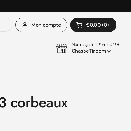
Mon compte
€0,00
0
Ouvrir le panier
Mon panier Total:
produit dans votre 
Mon magasin | Ferme à 18H
ChasseTir.com
3 corbeaux