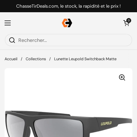
Passer au contenu
ChasseTirDeals.com, le stock, la rapidité et le prix !
Ouvrir le pani
0
Ouvrir le menu
Accueil
/
Collections
/
Lunette Leupold Switchback Matte