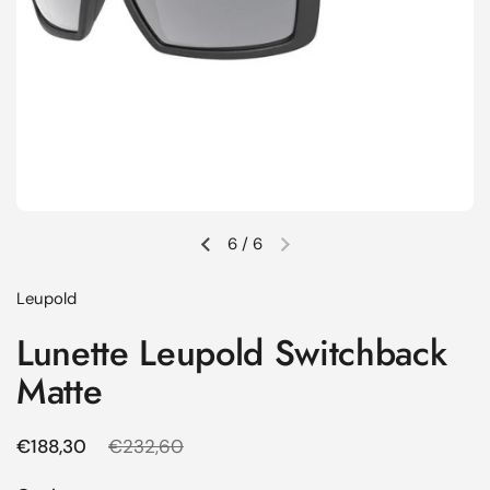
6
/
6
Diapositive précédente
Diapositive suivante
Leupold
Lunette Leupold Switchback
Matte
Prix régulier
€188,30
Prix de solde
€232,60