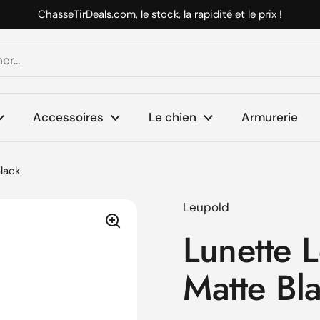
ChasseTirDeals.com, le stock, la rapidité et le prix !
Accessoires
Le chien
Armurerie
lack
Leupold
Lunette 
Matte Bl