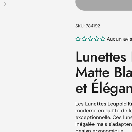
Diapositive suivante
SKU: 784192
Aucun avi
Lunettes
Matte Bl
et Élégan
Les
Lunettes Leupold K
moderne en quête de lég
exceptionnelle. Ces lun
inégalée mais s'adapten
design ergonomique.