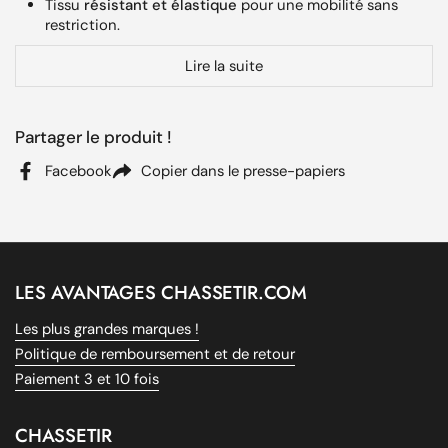
Tissu
résistant et élastique
pour une mobilité sans
restriction.
Design adapté à la silhouette féminine pour un
Lire la suite
ajustement confortable et flatteur.
Protection contre les intempéries et les environnements
difficiles.
Partager le produit !
Poches stratégiquement placées pour un rangement
Facebook
Copier dans le presse-papiers
pratique.
Propriétés déperlantes et
respirantes
pour éviter
l'accumulation d'humidité.
Matière quadri-extensible offrant une flexibilité
optimale.
LES AVANTAGES CHASSETIR.COM
Avantages Produit
Les plus grandes marques !
Politique de remboursement et de retour
Les
leggings de chasse Femme DeerHunter
sont un choix
Paiement 3 et 10 fois
parfait pour les femmes passionnées d'activités en plein air.
Leur coupe anatomique et le tissu technique permettent
une adaptation parfaite aux mouvements du corps, tout en
CHASSETIR