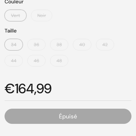
Couleur
Vert
Noir
Taille
34
36
38
40
42
44
46
48
Prix régulier
€164,99
Épuisé