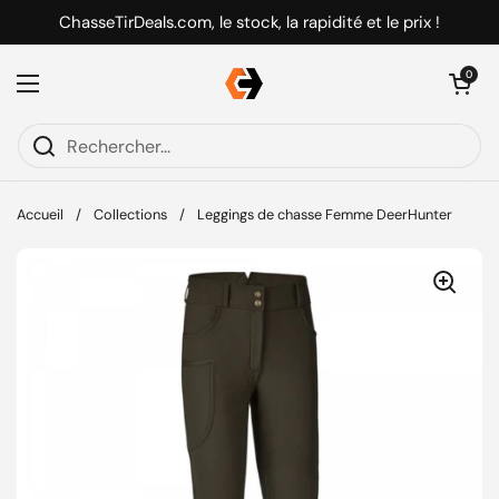
Passer au contenu
ChasseTirDeals.com, le stock, la rapidité et le prix !
Ouvrir le pani
0
Ouvrir le menu
Accueil
/
Collections
/
Leggings de chasse Femme DeerHunter