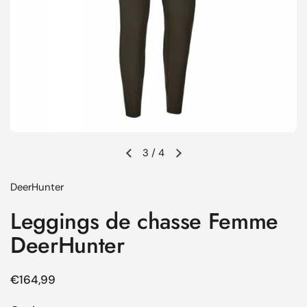
3
/
4
Diapositive précédente
Diapositive suivante
DeerHunter
Leggings de chasse Femme
DeerHunter
Prix régulier
€164,99