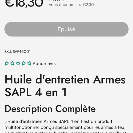
Prix régulier
€18,30
vous économisez €2,30
Épuisé
SKU: SAP46001
Aucun avis
Huile d'entretien Armes
SAPL 4 en 1
Description Complète
L'Huile d'entretien Armes SAPL 4 en 1
est un produit
multifonctionnel, conçu spécialement pour les armes à feu,