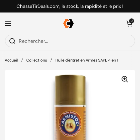
Passer au contenu
ChasseTirDeals.com, le stock, la rapidité et le prix !
Ouvrir le pani
0
Ouvrir le menu
Accueil
/
Collections
/
Huile d'entretien Armes SAPL 4 en 1