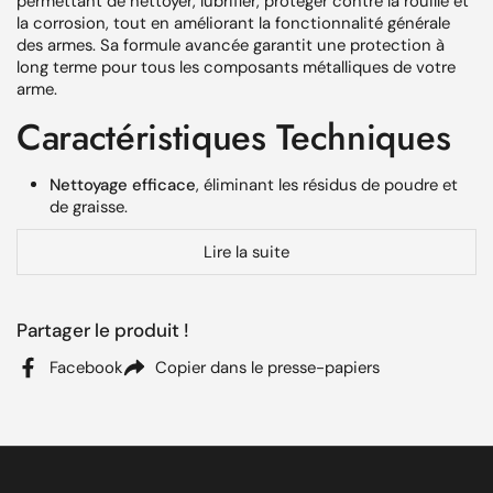
permettant de nettoyer, lubrifier, protéger contre la rouille et
la corrosion, tout en améliorant la fonctionnalité générale
des armes. Sa formule avancée garantit une protection à
long terme pour tous les composants métalliques de votre
arme.
Caractéristiques Techniques
Nettoyage efficace
, éliminant les résidus de poudre et
de graisse.
Désenplombage
des canons pour préserver leur
Lire la suite
précision.
Lubrification optimale
, réduisant l'usure et permettant
un fonctionnement fluide des pièces mobiles.
Partager le produit !
Protection anti-corrosion
pour une durabilité
Facebook
Copier dans le presse-papiers
prolongée des surfaces métalliques.
Convient à
tous types d'armes à feu
.
Utilisation Optimale