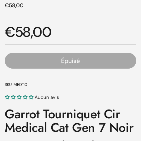
Prix régulier
€58,00
Prix régulier
€58,00
Épuisé
SKU: MED110
Aucun avis
Garrot Tourniquet Cir
Medical Cat Gen 7 Noir