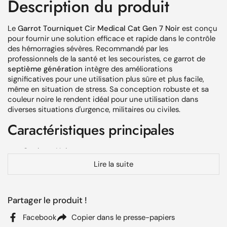
Description du produit
Le
Garrot Tourniquet Cir Medical Cat Gen 7 Noir
est conçu
pour fournir une solution efficace et rapide dans le contrôle
des hémorragies sévères. Recommandé par les
professionnels de la santé et les secouristes, ce garrot de
septième génération
intègre des améliorations
significatives pour une utilisation plus sûre et plus facile,
même en situation de stress. Sa conception robuste et sa
couleur noire le rendent idéal pour une utilisation dans
diverses situations d'urgence, militaires ou civiles.
Caractéristiques principales
Couleur : Noir
Lire la suite
Modèle : Cat Gen 7
Conception améliorée pour une application rapide et
sécurisée
Partager le produit !
Idéal pour le contrôle des hémorragies sévères dans les
Facebook
Copier dans le presse-papiers
situations d'urgence