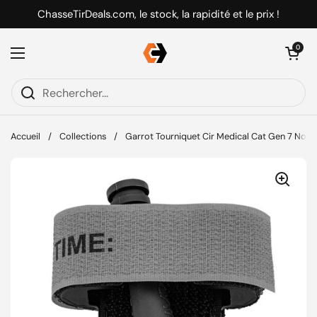
Passer au contenu
ChasseTirDeals.com, le stock, la rapidité et le prix !
Ouvrir le pani
0
Ouvrir le menu
Accueil
/
Collections
/
Garrot Tourniquet Cir Medical Cat Gen 7 Noir