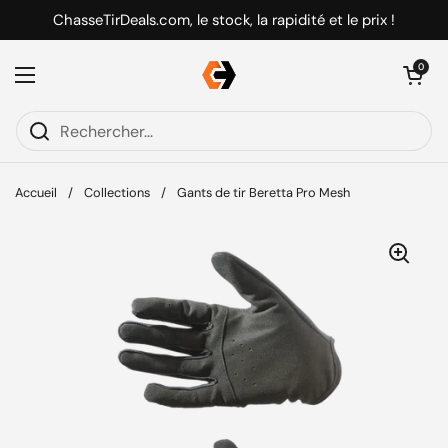
Passer au contenu
ChasseTirDeals.com, le stock, la rapidité et le prix !
Ouvrir le pani
0
Ouvrir le menu
Accueil
/
Collections
/
Gants de tir Beretta Pro Mesh