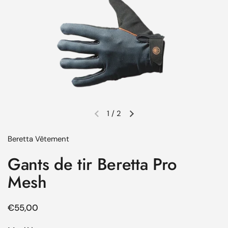
1
/
2
Diapositive précédente
Diapositive suivante
Beretta Vêtement
Gants de tir Beretta Pro
Mesh
Prix régulier
€55,00