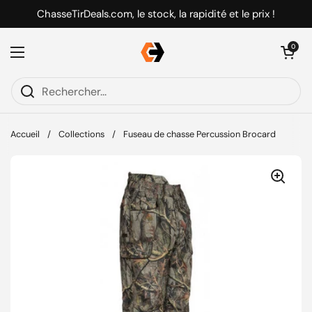
Passer au contenu
ChasseTirDeals.com, le stock, la rapidité et le prix !
Ouvrir le pani
0
Ouvrir le menu
Accueil
/
Collections
/
Fuseau de chasse Percussion Brocard