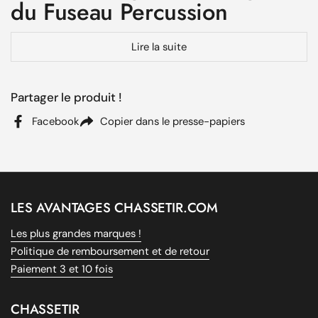
du Fuseau Percussion
Brocard :
Lire la suite
Matériau :
Polyester résistant avec membrane Skintane
Optimum Wet
Partager le produit !
Camouflage :
Motif Ghostcamo pour une meilleure
intégration
Facebook
Copier dans le presse-papiers
Taille :
Disponible en plusieurs tailles pour s'adapter à
tous
Imperméabilité :
Oui, coutures étanches pour éviter
toute infiltration
LES AVANTAGES CHASSETIR.COM
Résistance au vent :
Oui, offre une protection optimale
Les plus grandes marques !
Poches :
Multiples pour un rangement pratique et
Politique de remboursement et de retour
accessible
Paiement 3 et 10 fois
Avantages du Fuseau de
Chasse Percussion :
CHASSETIR