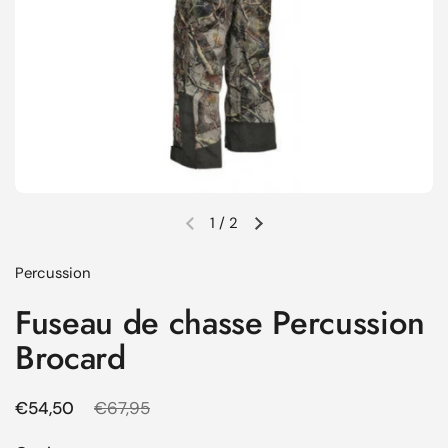
1
/
2
Diapositive précédente
Diapositive suivante
Percussion
Fuseau de chasse Percussion
Brocard
Prix régulier
€54,50
Prix de solde
€67,95