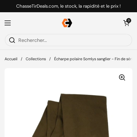
Passer au contenu
ChasseTirDeals.com, le stock, la rapidité et le prix !
Ouvrir le pani
0
Ouvrir le menu
Accueil
/
Collections
/
Écharpe polaire Somlys sanglier - Fin de série