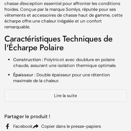
chasse d'exception essentiel pour affronter les conditions
froides. Conçue par la marque Somlys, réputée pour ses
vêtements et accessoires de chasse haut de gamme, cette
écharpe offre une chaleur inégalée et un confort
remarquable.
Caractéristiques Techniques de
l'Écharpe Polaire
Construction :
Polytricot avec doublure en polaire
chaude, assurant une isolation thermique optimale.
Épaisseur :
Double épaisseur pour une rétention
maximale de la chaleur.
Taille :
Unique, convenant à tous les utilisateurs.
Lire la suite
Couleur :
Vert avec une élégante broderie sanglier,
parfaite pour les passionnés de chasse.
Pourquoi Choisir l'Écharpe Polaire
Partager le produit !
Somlys ?
Facebook
Copier dans le presse-papiers