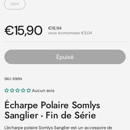
Vert
Prix régulier
€15,90
Prix de solde
€18,94
vous économisez €3,04
Épuisé
SKU: 896N
Aucun avis
Écharpe Polaire Somlys
Sanglier - Fin de Série
L'écharpe polaire Somlys Sanglier est un accessoire de