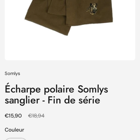
Somlys
Écharpe polaire Somlys
sanglier - Fin de série
Prix régulier
€15,90
Prix de solde
€18,94
Couleur