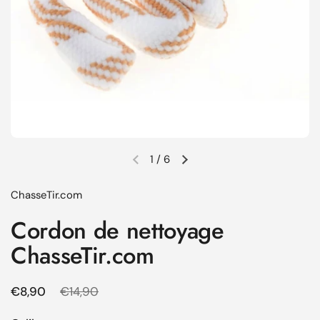
1
/
6
Diapositive précédente
Diapositive suivante
ChasseTir.com
Cordon de nettoyage
ChasseTir.com
Prix régulier
€8,90
Prix de solde
€14,90