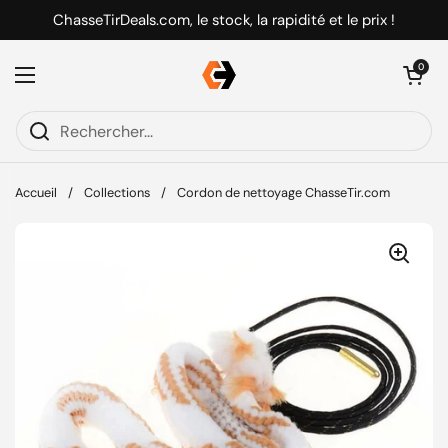
Passer au contenu
ChasseTirDeals.com, le stock, la rapidité et le prix !
Ouvrir le pani
0
Ouvrir le menu
Accueil
/
Collections
/
Cordon de nettoyage ChasseTir.com