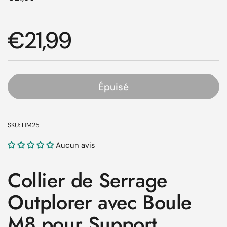
Prix régulier
€21,99
Épuisé
SKU: HM25
Aucun avis
Collier de Serrage
Outplorer avec Boule
M8 pour Support