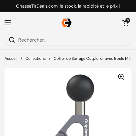
Passer au contenu
ChasseTirDeals.com, le stock, la rapidité et le prix !
Ouvrir le pani
0
Ouvrir le menu
Accueil
/
Collections
/
Collier de Serrage Outplorer avec Boule M8 