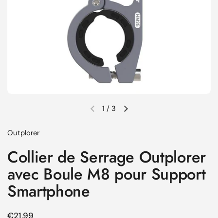
1
/
3
Diapositive précédente
Diapositive suivante
Outplorer
Collier de Serrage Outplorer
avec Boule M8 pour Support
Smartphone
Prix régulier
€21,99