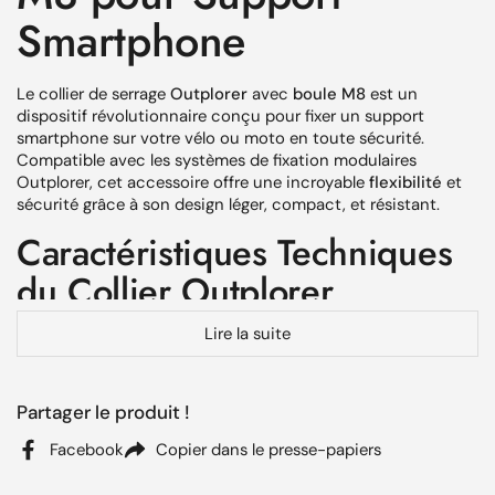
Smartphone
Le collier de serrage
Outplorer
avec
boule M8
est un
dispositif révolutionnaire conçu pour fixer un support
smartphone sur votre vélo ou moto en toute sécurité.
Compatible avec les systèmes de fixation modulaires
Outplorer, cet accessoire offre une incroyable
flexibilité
et
sécurité grâce à son design léger, compact, et résistant.
Caractéristiques Techniques
du Collier Outplorer
Lire la suite
Angle de rotation universel :
La tête sphérique offre un
ajustement de l’orientation du support pour une
visibilité optimale quelle que soit la position.
Partager le produit !
Champ d’application étendu :
Ce collier flexible couvre
une plage de serrage allant de
22 mm à 32 mm
,
Facebook
Copier dans le presse-papiers
compatible avec la majorité des guidons.