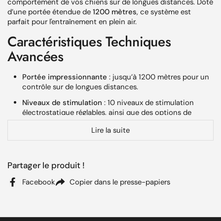
comportement de vos chiens sur de longues distances. Doté
d’une portée étendue de
1200 mètres
, ce système est
parfait pour l'entraînement en plein air.
Caractéristiques Techniques
Avancées
Portée impressionnante
: jusqu’à 1200 mètres pour un
contrôle sur de longues distances.
Niveaux de stimulation
: 10 niveaux de stimulation
électrostatique réglables, ainsi que des options de
vibration et de signal sonore pour une personnalisation
Lire la suite
maximale.
Étanchéité DryTek
: technologie submersible jusqu’à 7,6
mètres, idéale pour les conditions extrêmes.
Partager le produit !
Recharge rapide
: batteries lithium-ion rechargeables
Facebook
Copier dans le presse-papiers
en seulement 2 heures, offrant une autonomie de 140 à
160 heures par charge.
Extensible
: capacité à contrôler jusqu'à 6 chiens grâce
à l’ajout de colliers récepteurs supplémentaires.