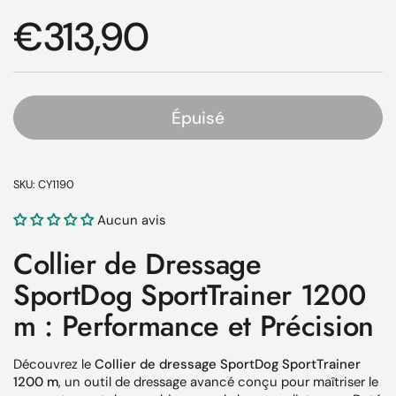
Prix régulier
€313,90
Épuisé
SKU: CY1190
Aucun avis
Collier de Dressage
SportDog SportTrainer 1200
m : Performance et Précision
Découvrez le
Collier de dressage SportDog SportTrainer
1200 m
, un outil de dressage avancé conçu pour maîtriser le