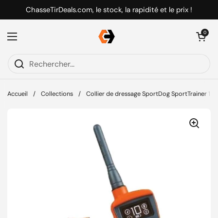
Passer au contenu
ChasseTirDeals.com, le stock, la rapidité et le prix !
Ouvrir le pani
0
Ouvrir le menu
Accueil
/
Collections
/
Collier de dressage SportDog SportTrainer 120