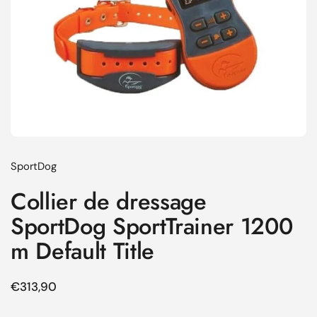
SportDog
Collier de dressage
SportDog SportTrainer 1200
m Default Title
Prix régulier
€313,90