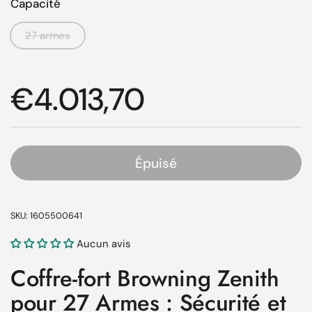
Capacité
27 armes
Prix régulier
€4.013,70
Épuisé
SKU: 1605500641
Aucun avis
Coffre-fort Browning Zenith
pour 27 Armes : Sécurité et