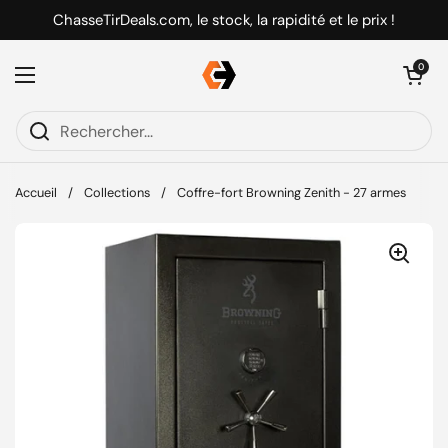
Passer au contenu
ChasseTirDeals.com, le stock, la rapidité et le prix !
Ouvrir le pani
0
Ouvrir le menu
Accueil
/
Collections
/
Coffre-fort Browning Zenith - 27 armes