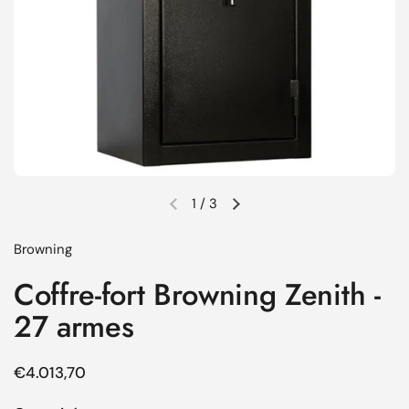
1
/
3
Diapositive précédente
Diapositive suivante
Browning
Coffre-fort Browning Zenith -
27 armes
Prix régulier
€4.013,70