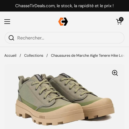
Passer au contenu
ChasseTirDeals.com, le stock, la rapidité et le prix !
Ouvrir le pani
0
Ouvrir le menu
Accueil
/
Collections
/
Chaussures de Marche Aigle Tenere Hike Low