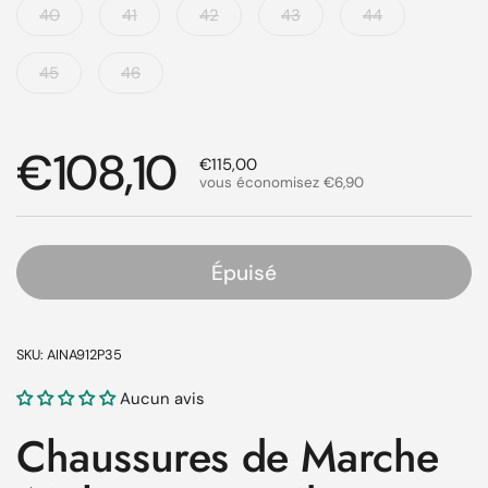
40
41
42
43
44
45
46
Prix régulier
€108,10
Prix de solde
€115,00
vous économisez €6,90
Épuisé
SKU: AINA912P35
Aucun avis
Chaussures de Marche