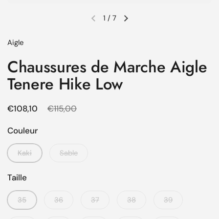
1
/
7
Diapositive précédente
Diapositive suivante
Aigle
Chaussures de Marche Aigle
Tenere Hike Low
Prix régulier
€108,10
Prix de solde
€115,00
Couleur
Kaki
Sable
Taille
35
36
37
38
39