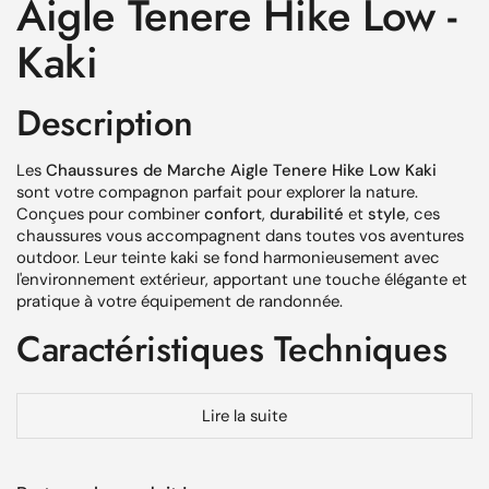
Aigle Tenere Hike Low -
Kaki
Description
Les
Chaussures de Marche Aigle Tenere Hike Low Kaki
sont votre compagnon parfait pour explorer la nature.
Conçues pour combiner
confort
,
durabilité
et
style
, ces
chaussures vous accompagnent dans toutes vos aventures
outdoor. Leur teinte kaki se fond harmonieusement avec
l'environnement extérieur, apportant une touche élégante et
pratique à votre équipement de randonnée.
Caractéristiques Techniques
Couleur
: Kaki
Lire la suite
Tige basse
: Offre une meilleure liberté de mouvement
au niveau des chevilles pour un confort accru.
Matériau respirant
: Fabriqué avec du polyester ripstop