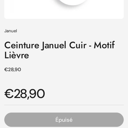
Januel
Ceinture Januel Cuir - Motif
Lièvre
Prix régulier
€28,90
Prix régulier
€28,90
Épuisé