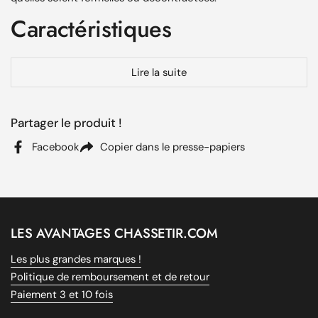
Caractéristiques
Fabriquée en
cuir pleine fleur
pour une robustesse et
Lire la suite
une souplesse extraordinaires.
Motif Lièvre piqué, accentuant une esthétique raffinée
et originale.
Partager le produit !
Une patine qui embellit avec l’âge, donnant un caractère
Facebook
Copier dans le presse-papiers
unique au fil du temps.
Disponible en
marron foncé
, avec une finition mate
pour un look intemporel.
Plusieurs longueurs disponibles, conçue pour assurer un
ajustement précis et confortable.
LES AVANTAGES CHASSETIR.COM
Technologies et Matériaux
Les plus grandes marques !
Utilisés
Politique de remboursement et de retour
Paiement 3 et 10 fois
Utilisant un
cuir de vachette pleine fleur
de qualité