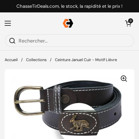
Passer au contenu
ChasseTirDeals.com, le stock, la rapidité et le prix !
Ouvrir le pani
0
Ouvrir le menu
Accueil
/
Collections
/
Ceinture Januel Cuir - Motif Lièvre