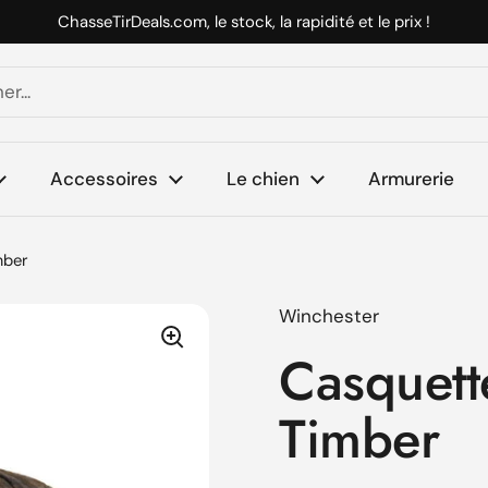
ChasseTirDeals.com, le stock, la rapidité et le prix !
Accessoires
Le chien
Armurerie
mber
Winchester
Casquett
Timber