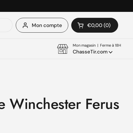
Mon compte
€0,00
0
Ouvrir le panier
Mon panier Total:
produit dans votre 
Mon magasin | Ferme à 18H
ChasseTir.com
e Winchester Ferus