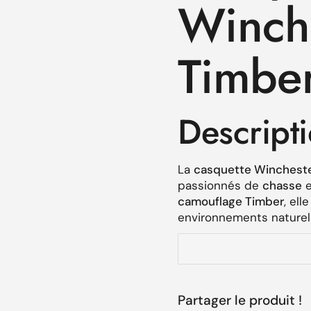
Winche
Timbe
Descript
La
casquette Wincheste
passionnés de
chasse
e
camouflage Timber
, el
environnements naturel
Caractéri
Camouflage Timber 
Partager le produit !