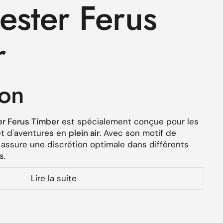
ster Ferus
r
ion
r Ferus Timber
est spécialement conçue pour les
t d'aventures en
plein air
. Avec son motif de
le assure une discrétion optimale dans différents
s.
stiques
Lire la suite
pour une intégration parfaite dans l'environnement