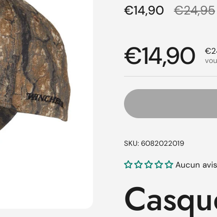
Prix régulier
€14,90
Prix de
€24,95
Prix régul
€14,90
Pri
€2
vou
SKU: 6082022019
Aucun avi
Casqu