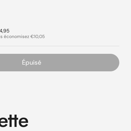
 solde
ier
x de solde
4,95
s économisez €10,05
Épuisé
s
ette