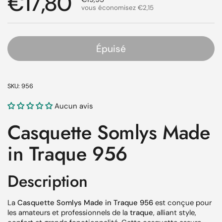
Prix régulier
€17,80
vous économisez €2,15
Épuisé
SKU: 956
Aucun avis
Casquette Somlys Made
in Traque 956
Description
La
Casquette Somlys Made in Traque 956
est conçue pour
les amateurs et professionnels de la
traque
, alliant style,