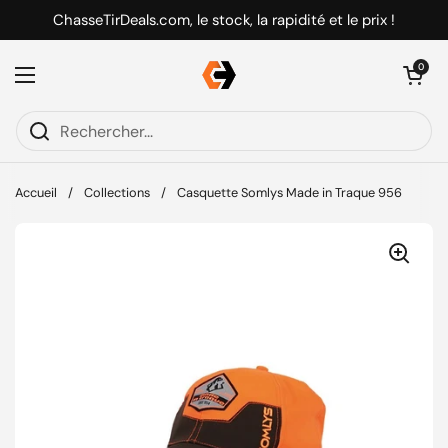
Passer au contenu
ChasseTirDeals.com, le stock, la rapidité et le prix !
Ouvrir le pani
0
Ouvrir le menu
Accueil
/
Collections
/
Casquette Somlys Made in Traque 956