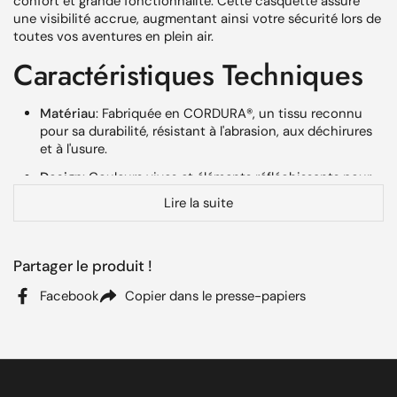
confort et grande fonctionnalité. Cette casquette assure
une visibilité accrue, augmentant ainsi votre sécurité lors de
toutes vos aventures en plein air.
Caractéristiques Techniques
Matériau
: Fabriquée en CORDURA®, un tissu reconnu
pour sa durabilité, résistant à l'abrasion, aux déchirures
et à l'usure.
Design
: Couleurs vives et éléments réfléchissants pour
une meilleure visibilité.
Lire la suite
Imperméabilité
: Protège contre la pluie, assurant
confort et protection pendant la chasse.
Partager le produit !
Ajustement parfait
: Taille unique avec ajustement à
l'arrière pour un maintien optimal.
Facebook
Copier dans le presse-papiers
Avantages Produit
Pensée pour les
chasseurs actifs
, cette casquette est un
accessoire de tête qui combine robustesse et confort. Le