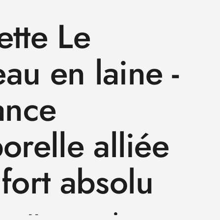
s
tte Le
u en laine -
ance
orelle alliée
fort absolu