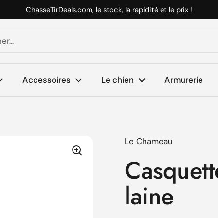
ChasseTirDeals.com, le stock, la rapidité et le prix !
Accessoires
Le chien
Armurerie
Le Chameau
Casquet
laine