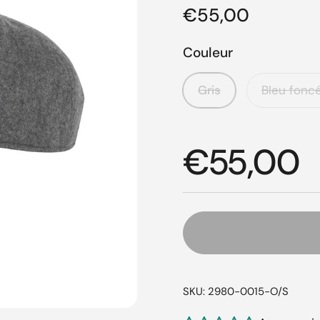
Prix régulier
€55,00
Couleur
Gris
Bleu fonc
Prix régul
€55,00
SKU: 2980-0015-O/S