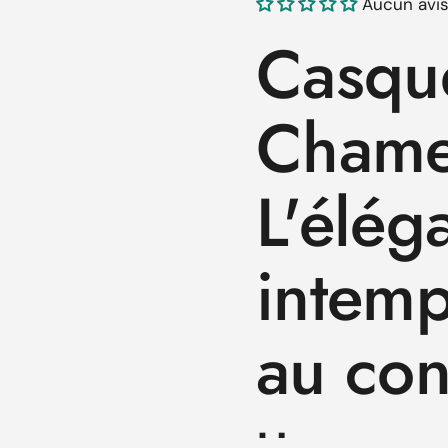
Aucun avi
ente
tive suivante
Casque
Chamea
L'élég
intemp
au con