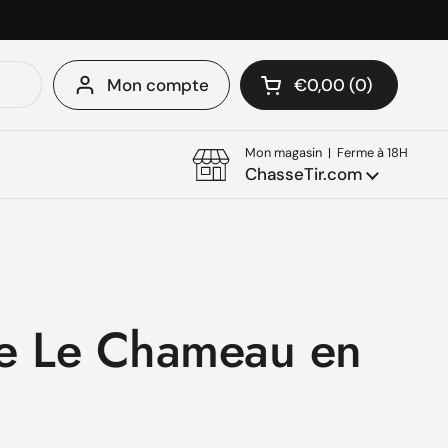
Mon compte
€0,00
0
Ouvrir le panier
Mon panier Total:
produit dans votre 
Mon magasin | Ferme à 18H
ChasseTir.com
te Le Chameau en