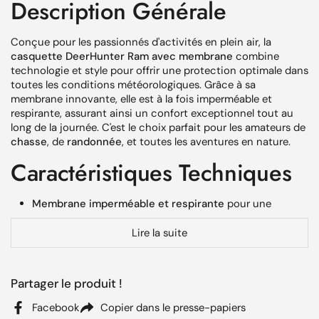
Description Générale
Conçue pour les passionnés d'activités en plein air, la
casquette DeerHunter Ram avec membrane
combine
technologie et style pour offrir une protection optimale dans
toutes les conditions météorologiques. Grâce à sa
membrane innovante, elle est à la fois imperméable et
respirante, assurant ainsi un confort exceptionnel tout au
long de la journée. C'est le choix parfait pour les amateurs de
chasse
, de
randonnée
, et toutes les aventures en nature.
Caractéristiques Techniques
Membrane imperméable et respirante
pour une
protection totale contre la pluie et la transpiration
Lire la suite
Conception robuste et
matériaux de qualité
pour une
durabilité accrue
Ajustement réglable pour convenir à toutes les tailles de
Partager le produit !
tête
Facebook
Copier dans le presse-papiers
Design classique avec des
détails modernes
pour une