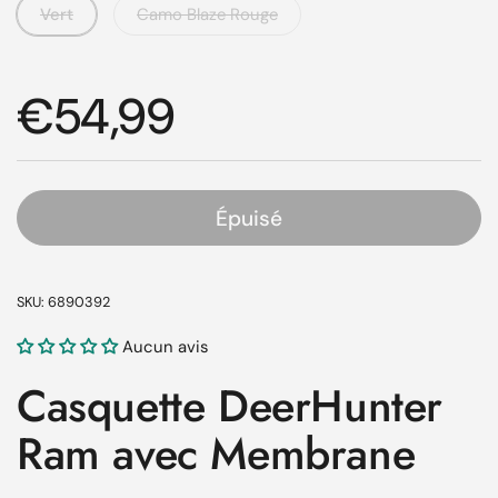
Vert
Camo Blaze Rouge
Prix régulier
€54,99
Épuisé
SKU: 6890392
Aucun avis
Casquette DeerHunter
Ram avec Membrane