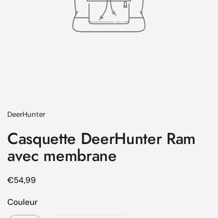
DeerHunter
Casquette DeerHunter Ram
avec membrane
Prix régulier
€54,99
Couleur