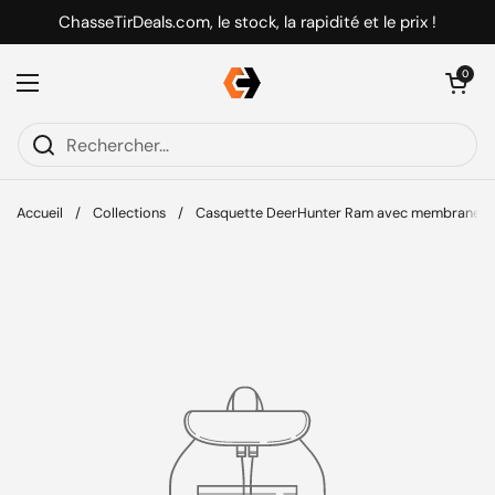
Passer au contenu
ChasseTirDeals.com, le stock, la rapidité et le prix !
Ouvrir le pani
0
Ouvrir le menu
Accueil
/
Collections
/
Casquette DeerHunter Ram avec membrane