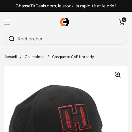
Passer au contenu
ChasseTirDeals.com, le stock, la rapidité et le prix !
Ouvrir le pani
0
Ouvrir le menu
Accueil
/
Collections
/
Casquette CAP Hornady