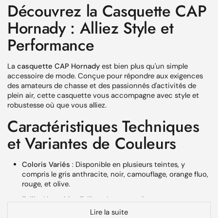
Découvrez la Casquette CAP
Hornady : Alliez Style et
Performance
La
casquette CAP Hornady
est bien plus qu'un simple
accessoire de mode. Conçue pour répondre aux exigences
des amateurs de chasse et des passionnés d'activités de
plein air, cette casquette vous accompagne avec style et
robustesse où que vous alliez.
Caractéristiques Techniques
et Variantes de Couleurs
Coloris Variés
: Disponible en plusieurs teintes, y
compris le gris anthracite, noir, camouflage, orange fluo,
rouge, et olive.
Taille Ajustable
: Taille unique avec fermeture « snap
back » à l'arrière pour un ajustement parfait.
Lire la suite