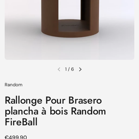
1
/
6
Diapositive précédente
Diapositive suivante
Random
Rallonge Pour Brasero
plancha à bois Random
FireBall
Prix régulier
€499,90