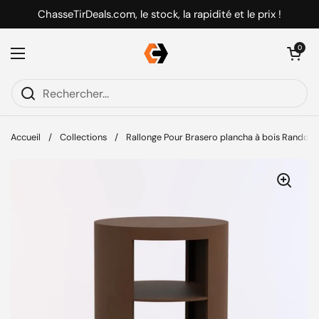
Passer au contenu
ChasseTirDeals.com, le stock, la rapidité et le prix !
Ouvrir le pani
0
Ouvrir le menu
Accueil
/
Collections
/
Rallonge Pour Brasero plancha à bois Random 