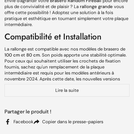
Envie d'agrandir votre
Brasero Random FireBall
pour encore
plus de convivialité et de plaisir ? La
rallonge grande
vous
offre cette possibilité ! Adoptez une solution à la fois
pratique et esthétique en tournant simplement votre plaque
intermédiaire.
Compatibilité et Installation
La rallonge est compatible avec nos modèles de brasero de
100 cm
et
80 cm
. Son poids apporte une stabilité optimale.
Pour ceux qui souhaitent utiliser les crochets de fixation
fournis, sachez qu'un remplacement de la plaque
intermédiaire est requis pour les modèles antérieurs à
novembre 2024. Après cette date, les nouvelles versions
sont directement compatibles.
Lire la suite
Ce qui est fourni avec la rallonge
Base en acier corten résistante aux conditions
Partager le produit !
extérieures.
Facebook
Copier dans le presse-papiers
Plaque intermédiaire supplémentaire de 90 cm de
diamètre.