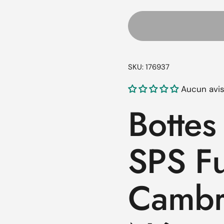
ente
tive suivante
SKU: 176937
Aucun avi
Bottes
SPS Fu
Cambr