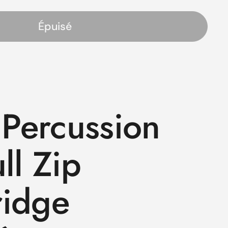
Épuisé
s
 Percussion
ll Zip
idge