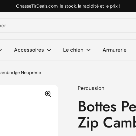
ChasseTirDeals.com, le stock, la rapidité et le prix !
Accessoires
Le chien
Armurerie
 Cambridge Neoprène
Percussion
Bottes Pe
Zip Cam