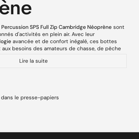
ène
 Percussion SPS Full Zip Cambridge Néoprène
sont
nés d'activités en plein air. Avec leur
logie
avancée et de confort inégalé, ces bottes
 aux besoins des amateurs de chasse, de pêche
ité en milieu humide et froid. Grâce au
zip intégral
,
Lire la suite
é d'utilisation exceptionnelle, tandis que la
doublure
 isolation thermique optimale pour maintenir vos
ec même dans les environnements les plus
istiques Techniques
 dans le presse-papiers
es Percussion SPS
 Cambridge