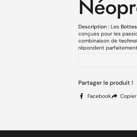
Néopr
Description :
Les
Bottes
conçues pour les passion
combinaison de
techno
répondent parfaitement
ou de toute autre activ
elles offrent une facilit
en néoprène
assure une
pieds au chaud et au s
Partager le produit !
difficiles.
Caractér
Facebook
Copier
des Bott
Full Zip