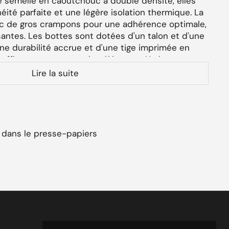
 semelle en caoutchouc à double densité, elles
ité parfaite et une légère isolation thermique. La
c de gros crampons pour une adhérence optimale,
antes. Les bottes sont dotées d'un talon et d'une
ne durabilité accrue et d'une tige imprimée en
 efficacement contre les éléments. Un logo
nt rehausser ce modèle d'exception.
Lire la suite
stiques
tes au genou
 dans le presse-papiers
oir les options disponibles
ncé
:
Caoutchouc et Néoprène
vec isolation
térienne :
Microban intégré