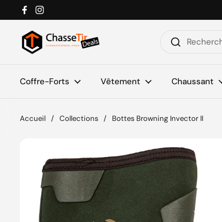
Passer au contenu
Facebook
Instagram
Coffre-Forts
Vêtement
Chaussant
Accueil
/
Collections
/
Bottes Browning Invector II