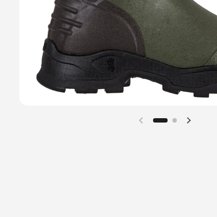
Diapositive précéd
Diaposi