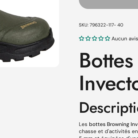
SKU: 796322-117- 40
Aucun avi
Bottes
Invecto
ente
tive suivante
Descript
Les
bottes Browning Inve
chasse et d'activités e