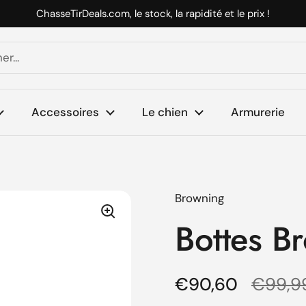
ChasseTirDeals.com, le stock, la rapidité et le prix !
Accessoires
Le chien
Armurerie
Browning
Bottes Br
Prix régulier
€90,60
Prix d
€99,9