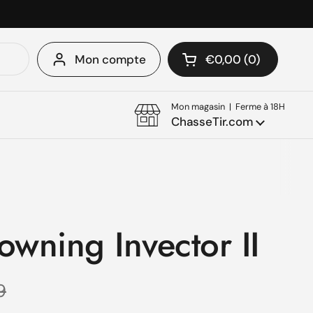
Mon compte
€0,00
0
Ouvrir le panier
Mon panier Total:
produit dans votre 
Mon magasin | Ferme à 18H
ChasseTir.com
owning Invector II
e solde
9