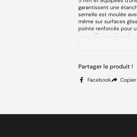
5 mm et équipées d'une
garantissent une étanché
semelle est moulée ave
même sur surfaces gliss
pointe renforcés pour u
camouflage qui protège
Browning distinctif vie
Caractéri
Partager le produit !
Logo :
Sous les bot
Facebook
Copier
Variété de Tailles :
V
Couleur :
Marron fo
Matériau Supérieur 
Doublure :
Polaire a
Technologie Antibac