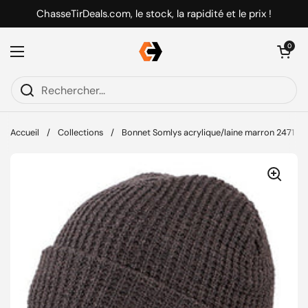
Passer au contenu
ChasseTirDeals.com, le stock, la rapidité et le prix !
Ouvrir le pani
0
Ouvrir le menu
Accueil
/
Collections
/
Bonnet Somlys acrylique/laine marron 2471