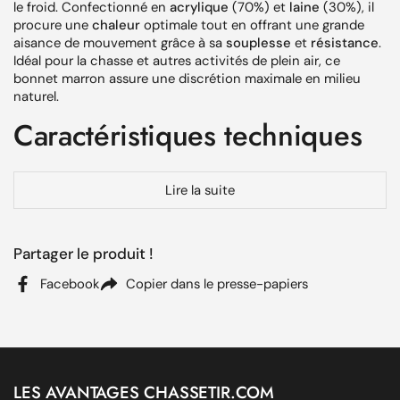
le froid. Confectionné en
acrylique
(70%) et
laine
(30%), il
procure une
chaleur
optimale tout en offrant une grande
aisance de mouvement grâce à sa
souplesse
et
résistance
.
Idéal pour la chasse et autres activités de plein air, ce
bonnet marron assure une discrétion maximale en milieu
naturel.
Caractéristiques techniques
Composition:
70% acrylique
,
30% laine
pour un
Lire la suite
équilibre parfait entre isolation et confort.
Poids: 80 grammes, offrant une
légèreté
sans
compromis sur la chaleur.
Partager le produit !
Design tricoté classique, optimisé pour l'
isolation
Facebook
Copier dans le presse-papiers
thermique
efficace.
Couleur: Marron, idéale pour rester discret lors des
activités de chasse ou outdoor.
Avantages du Bonnet Somlys
LES AVANTAGES CHASSETIR.COM