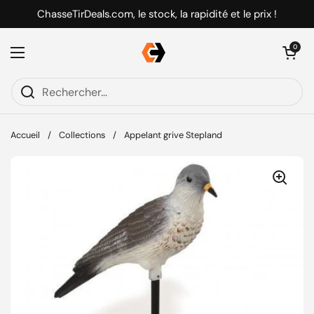
Passer au contenu
ChasseTirDeals.com, le stock, la rapidité et le prix !
Ouvrir le pani
0
Ouvrir le menu
Accueil
/
Collections
/
Appelant grive Stepland