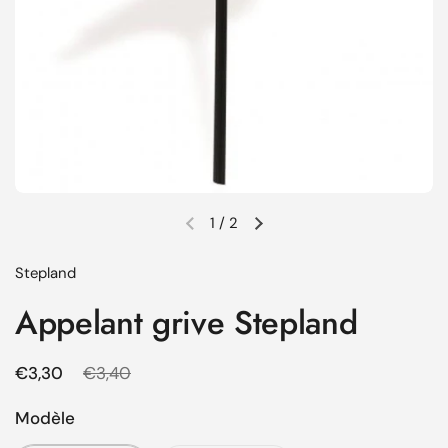
1
/
2
Diapositive précédente
Diapositive suivante
Stepland
Appelant grive Stepland
Prix régulier
€3,30
Prix de solde
€3,40
Modèle