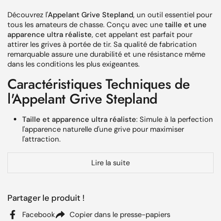
Découvrez l'
Appelant Grive Stepland
, un outil essentiel pour
tous les amateurs de chasse. Conçu avec une
taille et une
apparence ultra réaliste
, cet appelant est parfait pour
attirer les grives à portée de tir. Sa qualité de fabrication
remarquable assure une durabilité et une résistance même
dans les conditions les plus exigeantes.
Caractéristiques Techniques de
l'Appelant Grive Stepland
Taille et apparence ultra réaliste
: Simule à la perfection
l'apparence naturelle d'une grive pour maximiser
l'attraction.
Résistant sur la durée
: Fabriqué avec des matériaux de
Lire la suite
haute qualité garantissant une durabilité exceptionnelle.
Fourni sans pattes
: Prêt à être rapidement installé sur
un piquet.
Partager le produit !
Protection Anti-UV
: Assure que le leurre ne se décolore
Facebook
Copier dans le presse-papiers
pas sous l'exposition prolongée au soleil.