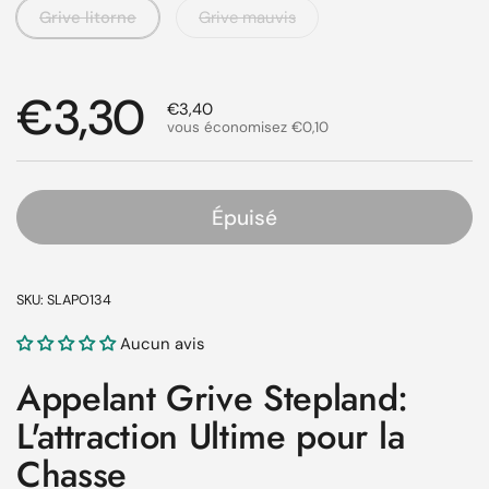
Grive litorne
Grive mauvis
Prix régulier
€3,30
Prix de solde
€3,40
vous économisez €0,10
Épuisé
SKU: SLAPO134
Aucun avis
Appelant Grive Stepland:
L'attraction Ultime pour la
Chasse