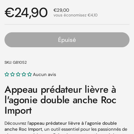
Prix régulier
€24,90
Prix de solde
€29,00
vous économisez €4,10
Épuisé
SKU: GB1052
Aucun avis
Appeau prédateur lièvre à
l'agonie double anche Roc
Import
Découvrez l'
appeau prédateur lièvre à l'agonie double
anche Roc Import
, un outil essentiel pour les passionnés de