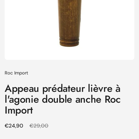
Roc Import
Appeau prédateur lièvre à
l'agonie double anche Roc
Import
Prix régulier
€24,90
Prix de solde
€29,00