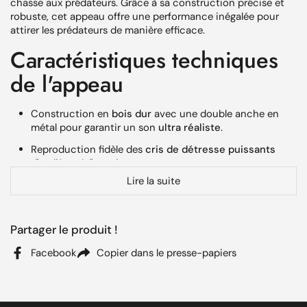
chasse aux prédateurs. Grâce à sa construction précise et
robuste, cet appeau offre une performance inégalée pour
attirer les prédateurs de manière efficace.
Caractéristiques techniques
de l'appeau
Construction en
bois dur
avec une double anche en
métal pour garantir un son
ultra réaliste
.
Reproduction fidèle des
cris de détresse puissants
d'un lièvre à l'agonie.
Lire la suite
Capacité de grande portée, idéale pour attirer des
prédateurs même à distance.
Facilité d'utilisation sur le terrain, grâce à son design
Partager le produit !
ergonomique et robuste.
Facebook
Copier dans le presse-papiers
Avantages de l'appeau
prédateur