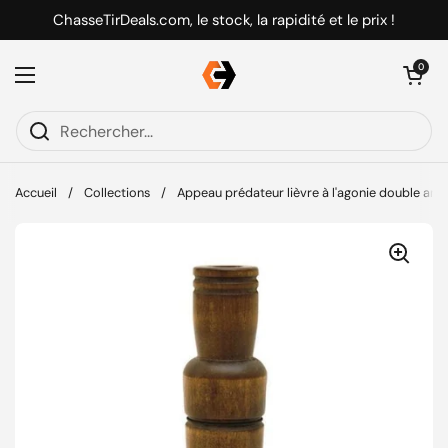
Passer au contenu
ChasseTirDeals.com, le stock, la rapidité et le prix !
Ouvrir le pani
0
Ouvrir le menu
Accueil
/
Collections
/
Appeau prédateur lièvre à l'agonie double an