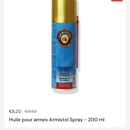
Prix régulier
€8,20
Prix de solde
€9,53
Huile pour armes Armistol Spray - 200 ml