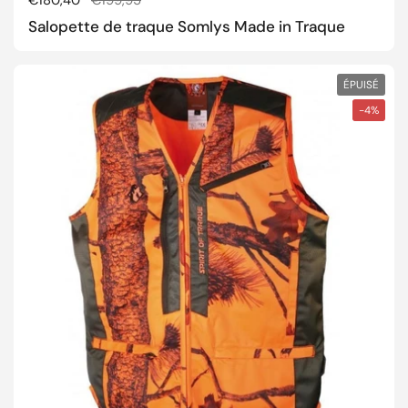
Prix régulier
€180,40
Prix de solde
€199,95
Salopette de traque Somlys Made in Traque
ÉPUISÉ
-4%