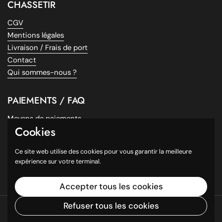
CHASSETIR
CGV
Mentions légales
Livraison / Frais de port
Contact
Qui sommes-nous ?
PAIEMENTS / FAQ
Moyens de paiements
Cookies
Payez en plusieurs fois !
Questions fréquentes
Ce site web utilise des cookies pour vous garantir la meilleure
Facebook
expérience sur votre terminal.
Instagram
Accepter tous les cookies
Refuser tous les cookies
Droits d'auteur © 2026
ChasseTirDeals.com
.
Commerce
électronique propulsé par Shopify