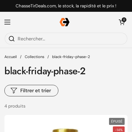
Passer au contenu
ChasseTirDeals.com, le stock, la rapidité et le prix !
Ouvrir le pani
0
Ouvrir le menu
Accueil
/
Collections
/
black-friday-phase-2
black-friday-phase-2
Filtrer et trier
4 produits
ÉPUISÉ
-14%