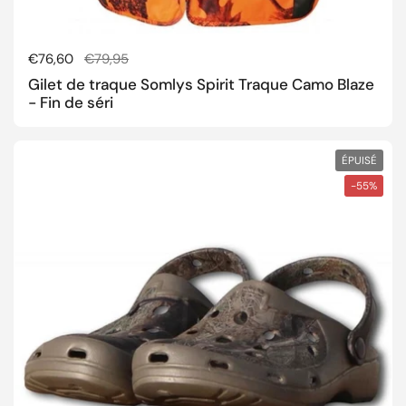
Prix régulier
€76,60
Prix de solde
€79,95
Gilet de traque Somlys Spirit Traque Camo Blaze
- Fin de séri
ÉPUISÉ
-55%