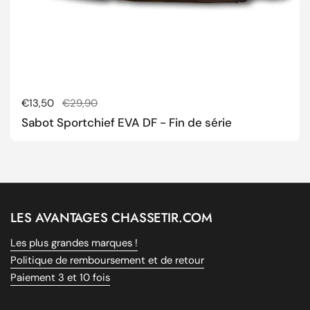
Prix régulier
€13,50
Prix de solde
€29,90
Sabot Sportchief EVA DF - Fin de série
LES AVANTAGES CHASSETIR.COM
Les plus grandes marques !
Politique de remboursement et de retour
Paiement 3 et 10 fois