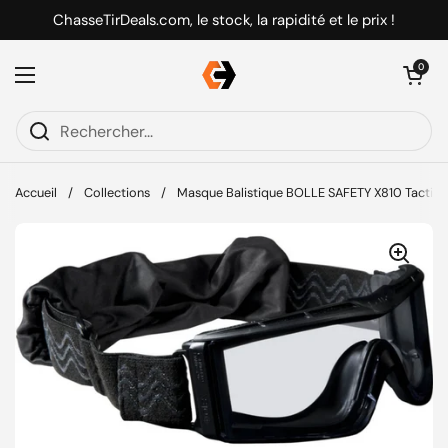
Passer au contenu
ChasseTirDeals.com, le stock, la rapidité et le prix !
Ouvrir le pani
0
Ouvrir le menu
Accueil
/
Collections
/
Masque Balistique BOLLE SAFETY X810 Tactical