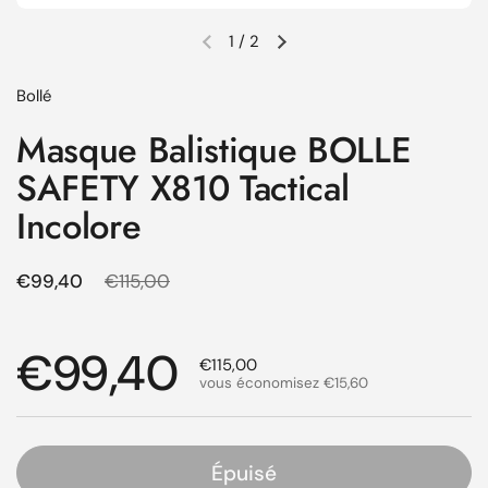
1
/
2
Diapositive précédente
Diapositive suivante
Bollé
Masque Balistique BOLLE
SAFETY X810 Tactical
Incolore
Prix régulier
€99,40
Prix de solde
€115,00
Prix régulier
€99,40
Prix de solde
€115,00
vous économisez €15,60
Épuisé