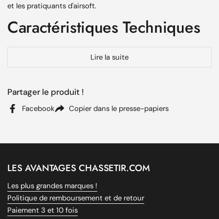
et les pratiquants d'airsoft.
Caractéristiques Techniques
Protection balistique supérieure
pour une sécurité
Lire la suite
maximale
Verres
incolores
offrant une visibilité optimale dans
diverses conditions
Partager le produit !
Système de
ventilation intégré
pour prévenir la
Facebook
Copier dans le presse-papiers
formation de buée
Design ergonomique pour un
confort
et un ajustement
supérieurs
Compatible avec le port de casques et équipements
tactiques
LES AVANTAGES CHASSETIR.COM
Disponible en
version étanche ou ultra-ventilée
selon
les besoins d'utilisation
Les plus grandes marques !
Politique de remboursement et de retour
Système de
dégagement rapide
pour un enlèvement
Paiement 3 et 10 fois
facile